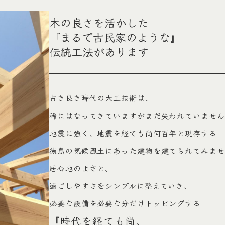
木の良さを活かした
『まるで古民家のような』
伝統工法があります
古き良き時代の大工技術は、
稀にはなってきていますがまだ失われていません
地震に強く、地震を経ても尚何百年と現存する
徳島の気候風土にあった建物を建てられてみませ
居心地のよさと、
過ごしやすさをシンプルに整えていき、
必要な設備を必要な分だけトッピングする
『時代を経ても尚､