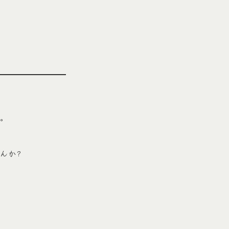
。
んか?