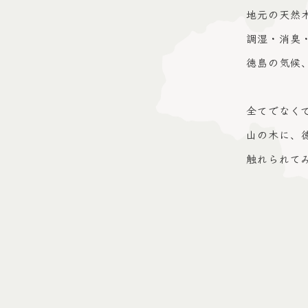
地元の天然
調湿・消臭
徳島の気候
全てでなく
山の木に、
触れられて